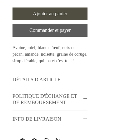
Ajouter au panier
Commander et payer
Avoine, miel, blanc d 'œuf, noix de
pécan, amande, noisette, graine de coruge,
sirop d'érable, quinoa et c'est tout !
DÉTAILS D'ARTICLE
Détails d'article. Saisissez ici les
POLITIQUE D'ÉCHANGE ET
caractéristiques de l'article : taille, matière
DE REMBOURSEMENT
et autres détails utiles. Cet emplacement
est idéal pour expliquer les avantages de
Politique d'échange et de remboursement.
cet article à vos clients.
INFO DE LIVRAISON
Informez vos visiteurs des conditions
d'échange et de remboursement des
Condition de livraison. Idéal pour ajouter
articles qu'ils achètent sur votre site.
davantage de détails sur vos modes de